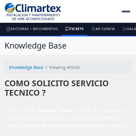
FACTURAS / DOCUMENTOS
TICKETS
MI CUENTA
SALI
Knowledge Base
Knowledge Base
Viewing Article
COMO SOLICITO SERVICIO
TECNICO ?
Para solicitar
Servicio Técnico
o pedir un presupuesto
para una nueva instalación, puede hacerlo de forma
rápida a través de nuestro formulario oficial de contacto.